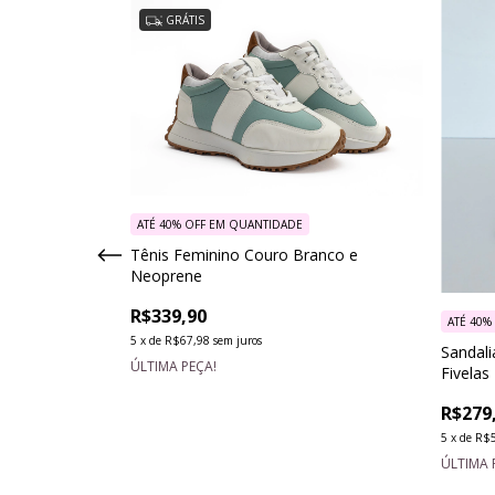
GRÁTIS
ATÉ 40% OFF
EM QUANTIDADE
Tênis Feminino Couro Branco e
Neoprene
R$339,90
ATÉ 40%
5
x
de
R$67,98
sem juros
o Estampa
Sandal
ÚLTIMA PEÇA!
Fivelas
R$279
5
x
de
R$5
ÚLTIMA 