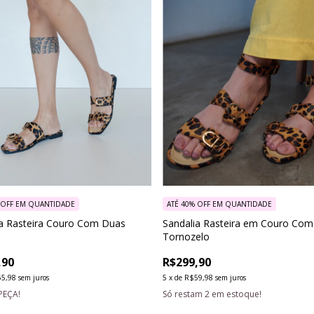
 OFF
EM QUANTIDADE
ATÉ 40% OFF
EM QUANTIDADE
ia Rasteira Couro Com Duas
Sandalia Rasteira em Couro Com
Tornozelo
,90
R$299,90
5,98
sem juros
5
x
de
R$59,98
sem juros
PEÇA!
Só restam
2
em estoque!