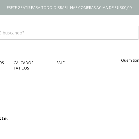
FRETE GRÁTIS PARA TODO O BRASIL NAS COMPRAS ACIMA DE R$ 300,00.
Quem So
OS
CALÇADOS
SALE
TÁTICOS
ste.