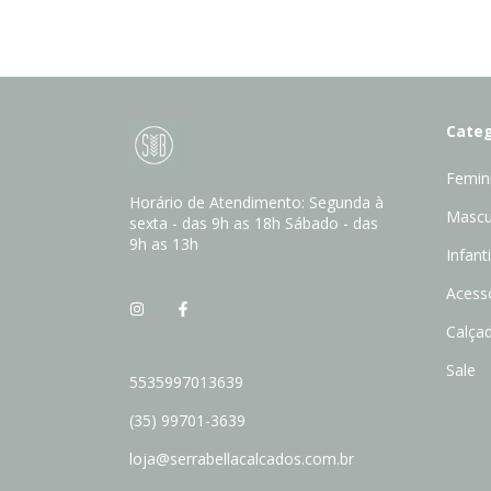
Categ
Femin
Horário de Atendimento: Segunda à
Mascu
sexta - das 9h as 18h Sábado - das
9h as 13h
Infanti
Acess
Calça
Sale
5535997013639
(35) 99701-3639
loja@serrabellacalcados.com.br