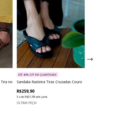
ATÉ 40% OFF
EM Q
Sandália Flat C
R$299,90
5
x
de
R$59,98
sem j
ATÉ 40% OFF
EM QUANTIDADE
ÚLTIMA PEÇA!
 Tira no
Sandalia Rasteira Tiras Cruzadas Couro
R$259,90
5
x
de
R$51,98
sem juros
ÚLTIMA PEÇA!